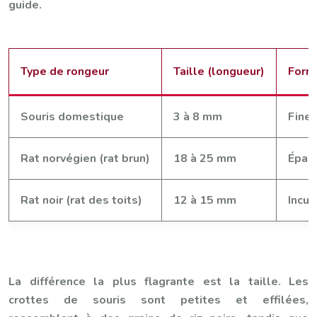
guide.
Type de rongeur
Taille (longueur)
Form
Souris domestique
3 à 8 mm
Fine,
Rat norvégien (rat brun)
18 à 25 mm
Épai
Rat noir (rat des toits)
12 à 15 mm
Incur
La différence la plus flagrante est la taille. Les
crottes de souris sont petites et effilées,