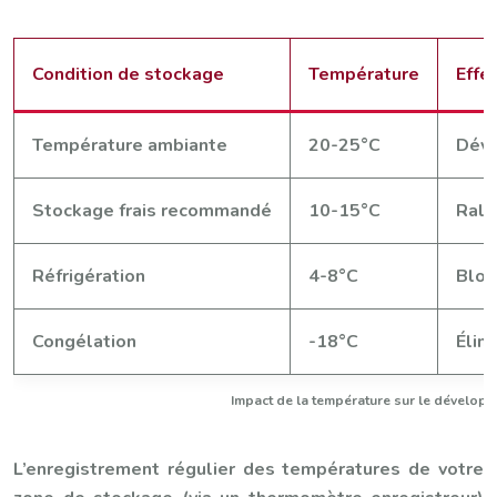
Condition de stockage
Température
Effe
Température ambiante
20-25°C
Déve
Stockage frais recommandé
10-15°C
Rale
Réfrigération
4-8°C
Bloc
Congélation
-18°C
Élim
Impact de la température sur le développ
L’enregistrement régulier des températures de votre