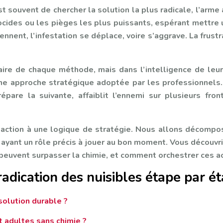
est souvent de chercher la solution la plus radicale, l’arm
iocides ou les pièges les plus puissants, espérant mettre 
nnent, l’infestation se déplace, voire s’aggrave. La frustr
itaire de chaque méthode, mais dans l’intelligence de le
une approche stratégique adoptée par les professionnels. 
are la suivante, affaiblit l’ennemi sur plusieurs fron
réaction à une logique de stratégie. Nous allons décomp
ayant un rôle précis à jouer au bon moment. Vous découvri
peuvent surpasser la chimie, et comment orchestrer ces ac
radication des nuisibles étape par é
olution durable ?
t adultes sans chimie ?