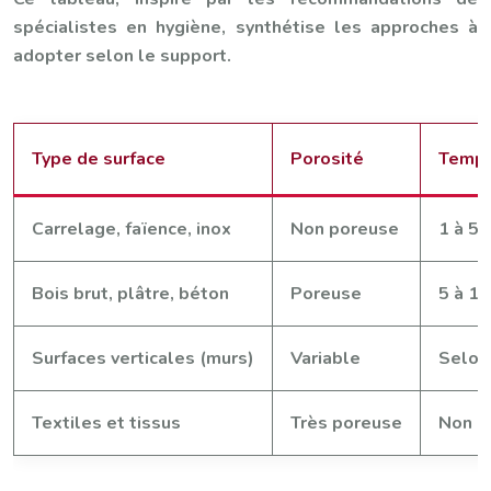
spécialistes en hygiène, synthétise les approches à
adopter selon le support.
Type de surface
Porosité
Temps
Carrelage, faïence, inox
Non poreuse
1 à 5 
Bois brut, plâtre, béton
Poreuse
5 à 15
Surfaces verticales (murs)
Variable
Selon
Textiles et tissus
Très poreuse
Non r