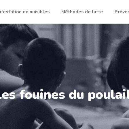
nfestation de nuisibles
Méthodes de lutte
Préven
es fouines du poulai