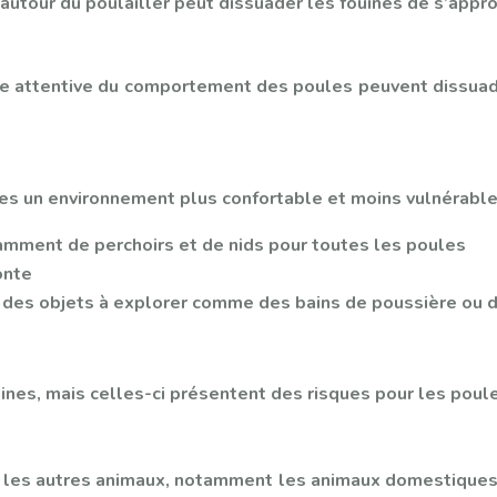
autour du poulailler peut dissuader les fouines de s’appro
nce attentive du comportement des poules peuvent dissuad
les un environnement plus confortable et moins vulnérable.
samment de perchoirs et de nids pour toutes les poules
onte
et des objets à explorer comme des bains de poussière ou 
uines, mais celles-ci présentent des risques pour les poule
les autres animaux, notamment les animaux domestiques, et