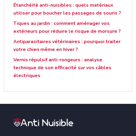
Étanchéité anti-nuisibles : quels matériaux
utiliser pour boucher les passages de souris ?
Tiques au jardin : comment aménager vos
extérieurs pour réduire le risque de morsure ?
Antiparasitaires vétérinaires : pourquoi traiter
votre chien même en hiver ?
Vernis répulsif anti-rongeurs : analyse
technique de son efficacité sur vos câbles
électriques