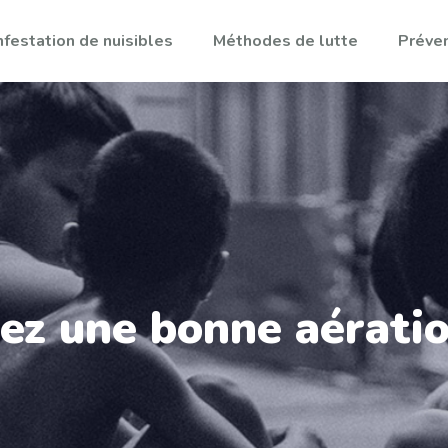
nfestation de nuisibles
Méthodes de lutte
Préven
rez une bonne aérati