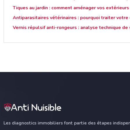
Tiques au jardin : comment aménager vos extérieurs 
Antiparasitaires vétérinaires : pourquoi traiter votr
Vernis répulsif anti-rongeurs : analyse technique de 
Les diagnostics immobiliers font partie des étapes indispe